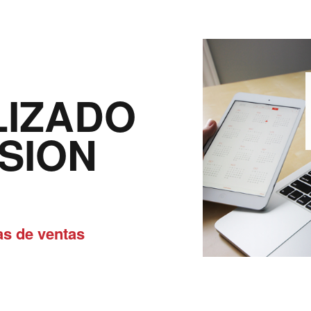
IZADO
SION
as de ventas