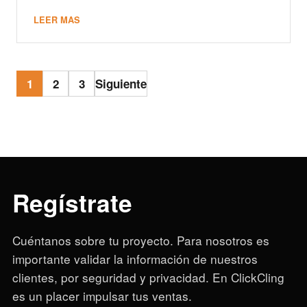
LEER MAS
Paginación
1
2
3
Siguiente
de
entradas
Regístrate
Cuéntanos sobre tu proyecto. Para nosotros es
importante validar la información de nuestros
clientes, por seguridad y privacidad. En ClickCling
es un placer impulsar tus ventas.